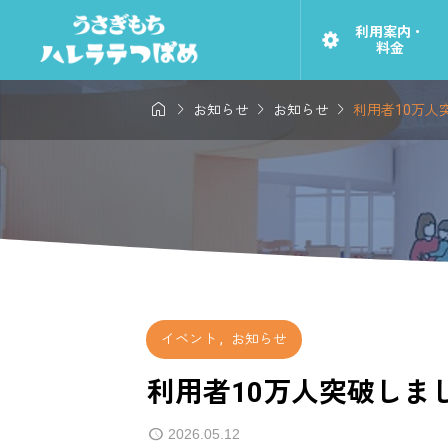
利用案内・
料金




お知らせ
お知らせ
利用者10万人
イベント
,
お知らせ
利用者10万人突破しま
2026.05.12