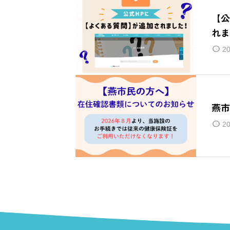
【公
れま
20
燕市
20