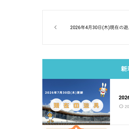

2026年4月30日(木)現在の
新
20
20