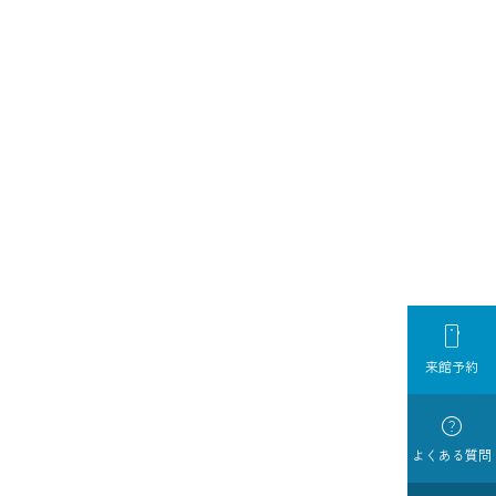

来館予約

よくある質問