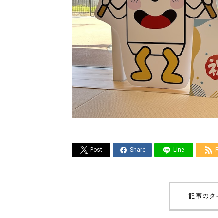



Post
Share
Line
記事のタ